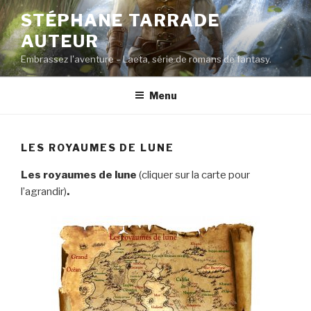
Aller
STÉPHANE TARRADE
au
AUTEUR
contenu
principal
Embrassez l'aventure – Laeta, série de romans de fantasy.
Menu
LES ROYAUMES DE LUNE
Les royaumes de lune
(cliquer sur la carte pour
l’agrandir)
.