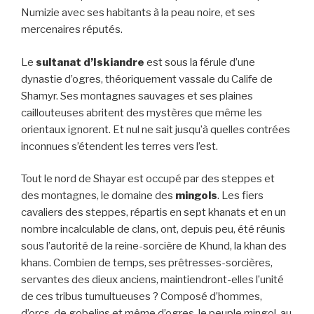
Numizie avec ses habitants à la peau noire, et ses
mercenaires réputés.
Le
sultanat d’Iskiandre
est sous la férule d’une
dynastie d’ogres, théoriquement vassale du Calife de
Shamyr. Ses montagnes sauvages et ses plaines
caillouteuses abritent des mystères que même les
orientaux ignorent. Et nul ne sait jusqu’à quelles contrées
inconnues s’étendent les terres vers l’est.
Tout le nord de Shayar est occupé par des steppes et
des montagnes, le domaine des
mingols
. Les fiers
cavaliers des steppes, répartis en sept khanats et en un
nombre incalculable de clans, ont, depuis peu, été réunis
sous l’autorité de la reine-sorcière de Khund, la khan des
khans. Combien de temps, ses prêtresses-sorcières,
servantes des dieux anciens, maintiendront-elles l’unité
de ces tribus tumultueuses ? Composé d’hommes,
d’orcs, de gobelins et même d’ogres, le peuple mingol, au